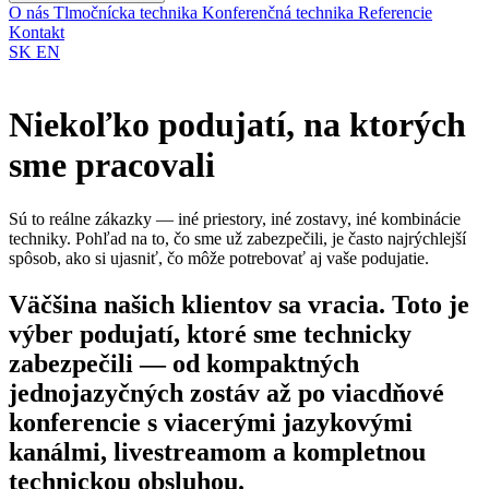
O nás
Tlmočnícka technika
Konferenčná technika
Referencie
Kontakt
SK
EN
Niekoľko podujatí, na ktorých
sme pracovali
Sú to reálne zákazky — iné priestory, iné zostavy, iné kombinácie
techniky. Pohľad na to, čo sme už zabezpečili, je často najrýchlejší
spôsob, ako si ujasniť, čo môže potrebovať aj vaše podujatie.
Väčšina našich klientov sa vracia. Toto je
výber podujatí, ktoré sme technicky
zabezpečili — od kompaktných
jednojazyčných zostáv až po viacdňové
konferencie s viacerými jazykovými
kanálmi, livestreamom a kompletnou
technickou obsluhou.