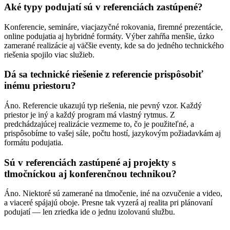
Aké typy podujatí sú v referenciách zastúpené?
Konferencie, semináre, viacjazyčné rokovania, firemné prezentácie,
online podujatia aj hybridné formáty. Výber zahŕňa menšie, úzko
zamerané realizácie aj väčšie eventy, kde sa do jedného technického
riešenia spojilo viac služieb.
Dá sa technické riešenie z referencie prispôsobiť
inému priestoru?
Áno. Referencie ukazujú typ riešenia, nie pevný vzor. Každý
priestor je iný a každý program má vlastný rytmus. Z
predchádzajúcej realizácie vezmeme to, čo je použiteľné, a
prispôsobíme to vašej sále, počtu hostí, jazykovým požiadavkám aj
formátu podujatia.
Sú v referenciách zastúpené aj projekty s
tlmočníckou aj konferenčnou technikou?
Áno. Niektoré sú zamerané na tlmočenie, iné na ozvučenie a video,
a viaceré spájajú oboje. Presne tak vyzerá aj realita pri plánovaní
podujatí — len zriedka ide o jednu izolovanú službu.