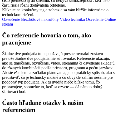
čisto prenieslo aj do streamu, čo nebýva samozrejmosť, keď tieto
časti riešia rôzni dodávatelia oddelene.
Kliknite na konkrétny tag a zobrazia sa vám bližšie informácie o
technickom riešení.
Ozvučenie
Bezdrôtové mikrofóny
Video technika
Osvetlenie
Online
stream
Čo referencie hovoria o tom, ako
pracujeme
Žiadne dve podujatia tu nepoužívajú presne rovnakú zostavu —
pretože žiadne dve podujatia nie sú rovnaké. Referencie ukazujú,
ako sa tlmočenie, ozvučenie, video, streaming či osvetlenie skladajú
do rôznych kombinácií podľa priestoru, programu a počtu jazykov.
Ak ste ešte len na začiatku plánovania, je to praktický spôsob, ako si
predstaviť, čo je technicky možné a čo obvykle zahŕňa riešenie pre
podobný typ podujatia. Ak tu uvidíte niečo blízke tomu, čo
pripravujete, spomeňte to, keď sa ozvete — dá nám to dobrý
štartovací bod.
Často hľadané otázky k našim
referenciám